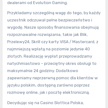
dealerami od Evolution Gaming.
Przykładamy szczególną wagę do tego, by każdy
uczestnik odczuwał pełne bezpieczeństwo i
wygodę. Nasze sposoby finansowania obejmują
rozpoznawalne rozwiązania, takie jak Blik,
Przelewy24, Skrill czy karty VISA / Mastercard, z
najmniejszą wpłatą na poziomie jedynie 40
złotych. Realizację wypłat przeprowadzamy
natychmiastowo – przeciętny okres obsługi to
maksymalnie 24 godziny. Dodatkowo
zapewniamy neprzerwną pomoc dla klientów w
języku polskim, dostępną zarówno poprzez
rozmowę online, jak i pocztę elektroniczną.
Decydując się na Casino Slottica Polska,