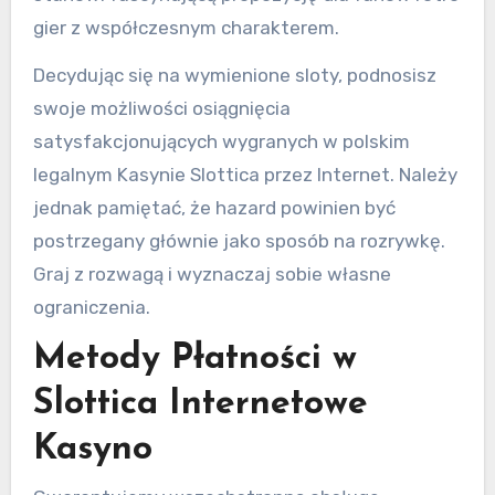
gier z współczesnym charakterem.
Decydując się na wymienione sloty, podnosisz
swoje możliwości osiągnięcia
satysfakcjonujących wygranych w polskim
legalnym Kasynie Slottica przez Internet. Należy
jednak pamiętać, że hazard powinien być
postrzegany głównie jako sposób na rozrywkę.
Graj z rozwagą i wyznaczaj sobie własne
ograniczenia.
Metody Płatności w
Slottica Internetowe
Kasyno