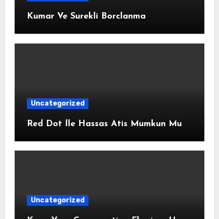
Kumar Ve Surekli Borclanma
Uncategorized
Red Dot İle Hassas Atis Mumkun Mu
Uncategorized