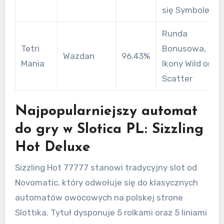
się Symbolem
Runda
Tetri
Bonusowa,
Wazdan
96.43%
Mania
Ikony Wild oraz
Scatter
Najpopularniejszy automat
do gry w Slotica PL: Sizzling
Hot Deluxe
Sizzling Hot 77777 stanowi tradycyjny slot od
Novomatic, który odwołuje się do klasycznych
automatów owocowych na polskej strone
Slottika. Tytuł dysponuje 5 rolkami oraz 5 liniami