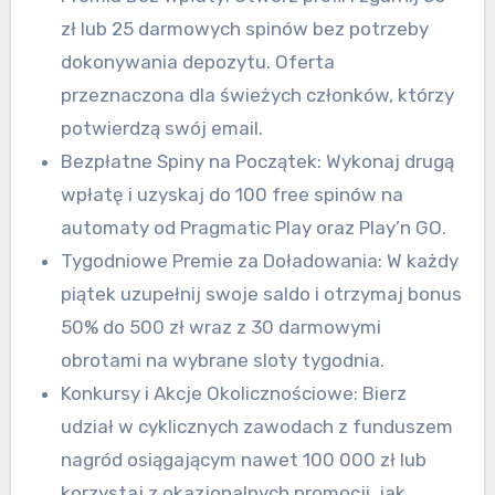
zł lub 25 darmowych spinów bez potrzeby
dokonywania depozytu. Oferta
przeznaczona dla świeżych członków, którzy
potwierdzą swój email.
Bezpłatne Spiny na Początek: Wykonaj drugą
wpłatę i uzyskaj do 100 free spinów na
automaty od Pragmatic Play oraz Play’n GO.
Tygodniowe Premie za Doładowania: W każdy
piątek uzupełnij swoje saldo i otrzymaj bonus
50% do 500 zł wraz z 30 darmowymi
obrotami na wybrane sloty tygodnia.
Konkursy i Akcje Okolicznościowe: Bierz
udział w cyklicznych zawodach z funduszem
nagród osiągającym nawet 100 000 zł lub
korzystaj z okazjonalnych promocji, jak