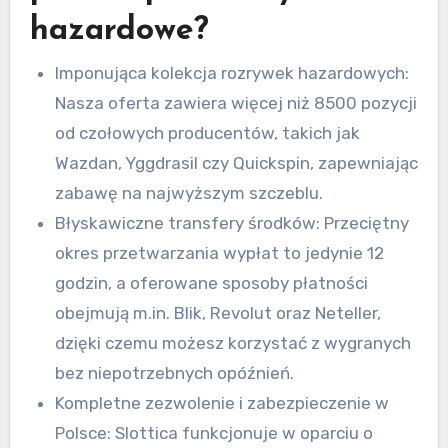
hazardowe?
Imponująca kolekcja rozrywek hazardowych:
Nasza oferta zawiera więcej niż 8500 pozycji
od czołowych producentów, takich jak
Wazdan, Yggdrasil czy Quickspin, zapewniając
zabawę na najwyższym szczeblu.
Błyskawiczne transfery środków: Przeciętny
okres przetwarzania wypłat to jedynie 12
godzin, a oferowane sposoby płatności
obejmują m.in. Blik, Revolut oraz Neteller,
dzięki czemu możesz korzystać z wygranych
bez niepotrzebnych opóźnień.
Kompletne zezwolenie i zabezpieczenie w
Polsce: Slottica funkcjonuje w oparciu o