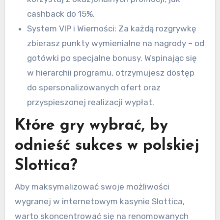
cashback do 15%.
System VIP i Wierności: Za każdą rozgrywkę
zbierasz punkty wymienialne na nagrody – od
gotówki po specjalne bonusy. Wspinając się
w hierarchii programu, otrzymujesz dostęp
do spersonalizowanych ofert oraz
przyspieszonej realizacji wypłat.
Które gry wybrać, by
odnieść sukces w polskiej
Slottica?
Aby maksymalizować swoje możliwości
wygranej w internetowym kasynie Slottica,
warto skoncentrować się na renomowanych