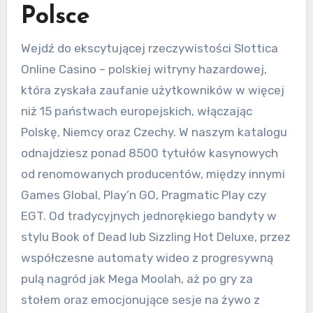
Polsce
Wejdź do ekscytującej rzeczywistości Slottica
Online Casino – polskiej witryny hazardowej,
która zyskała zaufanie użytkowników w więcej
niż 15 państwach europejskich, włączając
Polskę, Niemcy oraz Czechy. W naszym katalogu
odnajdziesz ponad 8500 tytułów kasynowych
od renomowanych producentów, między innymi
Games Global, Play’n GO, Pragmatic Play czy
EGT. Od tradycyjnych jednorękiego bandyty w
stylu Book of Dead lub Sizzling Hot Deluxe, przez
współczesne automaty wideo z progresywną
pulą nagród jak Mega Moolah, aż po gry za
stołem oraz emocjonujące sesje na żywo z