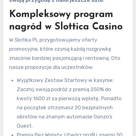
swoją przygodę z nami jeszcze dziś!
Kompleksowy program
nagród w Slottica Casino
W Slotika PL przygotowujemy oferty
promocyjne, które czynią każdą rozgrywkę
znacznie bardziej pasjonującą i rentowną. Oto
nasze propozycje dla uczestników:
Wyjątkowy Zestaw Startowy w kasynie:
Zacznij swoją podróż z premią 250% do
kwoty 1600 zł za pierwszą wpłatę. Ponadto
na początek otrzymasz 20 bezpłatnych
obrotów na znanym automacie Gonzo’s
Quest.
Premia Bez Wpłaty: Utwórz profil i zgarnij 50