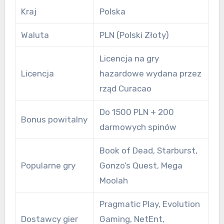
Kraj
Polska
Waluta
PLN (Polski Złoty)
Licencja na gry
Licencja
hazardowe wydana przez
rząd Curacao
Do 1500 PLN + 200
Bonus powitalny
darmowych spinów
Book of Dead, Starburst,
Popularne gry
Gonzo’s Quest, Mega
Moolah
Pragmatic Play, Evolution
Dostawcy gier
Gaming, NetEnt,