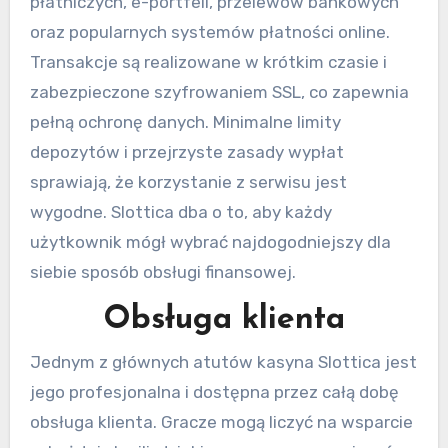
płatniczych, e-portfeli, przelewów bankowych
oraz popularnych systemów płatności online.
Transakcje są realizowane w krótkim czasie i
zabezpieczone szyfrowaniem SSL, co zapewnia
pełną ochronę danych. Minimalne limity
depozytów i przejrzyste zasady wypłat
sprawiają, że korzystanie z serwisu jest
wygodne. Slottica dba o to, aby każdy
użytkownik mógł wybrać najdogodniejszy dla
siebie sposób obsługi finansowej.
Obsługa klienta
Jednym z głównych atutów kasyna Slottica jest
jego profesjonalna i dostępna przez całą dobę
obsługa klienta. Gracze mogą liczyć na wsparcie