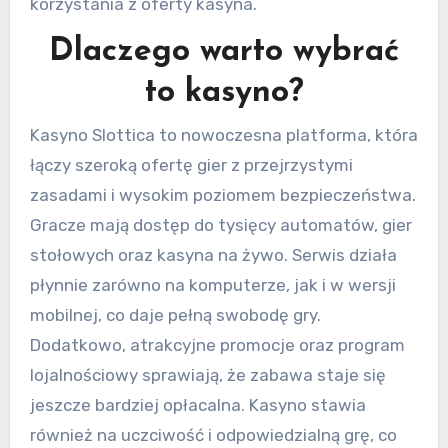
korzystania z oferty kasyna.
Dlaczego warto wybrać
to kasyno?
Kasyno Slottica to nowoczesna platforma, która
łączy szeroką ofertę gier z przejrzystymi
zasadami i wysokim poziomem bezpieczeństwa.
Gracze mają dostęp do tysięcy automatów, gier
stołowych oraz kasyna na żywo. Serwis działa
płynnie zarówno na komputerze, jak i w wersji
mobilnej, co daje pełną swobodę gry.
Dodatkowo, atrakcyjne promocje oraz program
lojalnościowy sprawiają, że zabawa staje się
jeszcze bardziej opłacalna. Kasyno stawia
również na uczciwość i odpowiedzialną grę, co