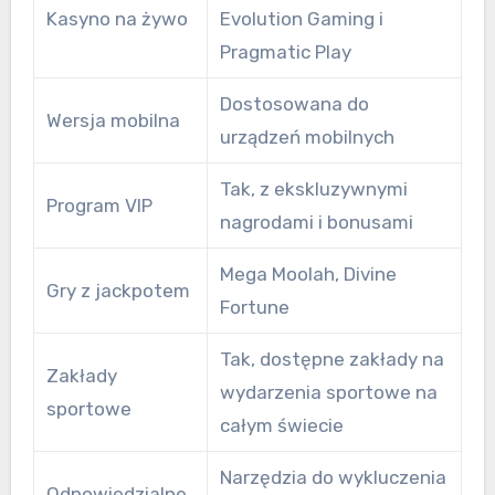
Kasyno na żywo
Evolution Gaming i
Pragmatic Play
Dostosowana do
Wersja mobilna
urządzeń mobilnych
Tak, z ekskluzywnymi
Program VIP
nagrodami i bonusami
Mega Moolah, Divine
Gry z jackpotem
Fortune
Tak, dostępne zakłady na
Zakłady
wydarzenia sportowe na
sportowe
całym świecie
Narzędzia do wykluczenia
Odpowiedzialne