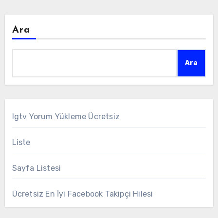
Ara
Ara
Igtv Yorum Yükleme Ücretsiz
Liste
Sayfa Listesi
Ücretsiz En İyi Facebook Takipçi Hilesi