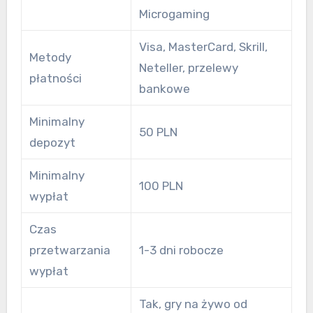
Microgaming
Visa, MasterCard, Skrill,
Metody
Neteller, przelewy
płatności
bankowe
Minimalny
50 PLN
depozyt
Minimalny
100 PLN
wypłat
Czas
przetwarzania
1-3 dni robocze
wypłat
Tak, gry na żywo od