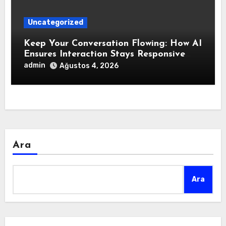
Uncategorized
Keep Your Conversation Flowing: How AI
Ensures Interaction Stays Responsive
During Dialogue
admin
Ağustos 4, 2026
Ara
Ara