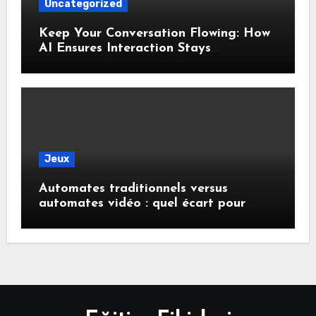
Uncategorized
Keep Your Conversation Flowing: How
AI Ensures Interaction Stays
Responsive During Dialogue
Jeux
Automates traditionnels versus
automates vidéo : quel écart pour
remporter des gains ?