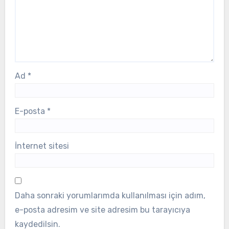
Ad
*
E-posta
*
İnternet sitesi
Daha sonraki yorumlarımda kullanılması için adım,
e-posta adresim ve site adresim bu tarayıcıya
kaydedilsin.