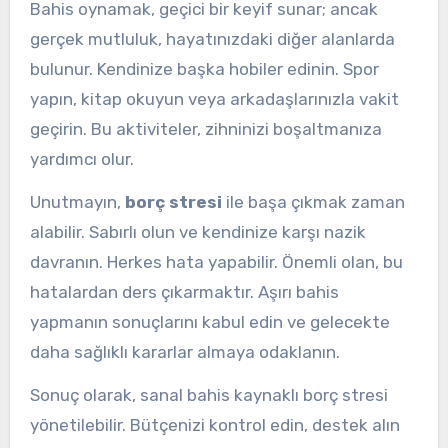
Bahis oynamak, geçici bir keyif sunar; ancak
gerçek mutluluk, hayatınızdaki diğer alanlarda
bulunur. Kendinize başka hobiler edinin. Spor
yapın, kitap okuyun veya arkadaşlarınızla vakit
geçirin. Bu aktiviteler, zihninizi boşaltmanıza
yardımcı olur.
Unutmayın,
borç stresi
ile başa çıkmak zaman
alabilir. Sabırlı olun ve kendinize karşı nazik
davranın. Herkes hata yapabilir. Önemli olan, bu
hatalardan ders çıkarmaktır. Aşırı bahis
yapmanın sonuçlarını kabul edin ve gelecekte
daha sağlıklı kararlar almaya odaklanın.
Sonuç olarak, sanal bahis kaynaklı borç stresi
yönetilebilir. Bütçenizi kontrol edin, destek alın