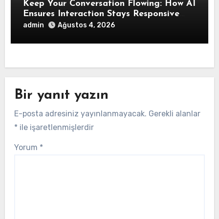
Keep Your Conversation Flowing: How AI
Ensures Interaction Stays Responsive
During Dialogue
admin
Ağustos 4, 2026
Bir yanıt yazın
E-posta adresiniz yayınlanmayacak.
Gerekli alanlar
*
ile işaretlenmişlerdir
Yorum
*