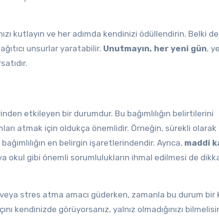
nızı kutlayın ve her adımda kendinizi ödüllendirin. Belki de
ğıtıcı unsurlar yaratabilir.
Unutmayın, her yeni gün
, y
satıdır.
rinden etkileyen bir durumdur. Bu bağımlılığın belirtilerini
arı atmak için oldukça önemlidir. Örneğin, sürekli olarak
ağımlılığın en belirgin işaretlerindendir. Ayrıca,
maddi k
eya okul gibi önemli sorumlulukların ihmal edilmesi de dikk
veya stres atma amacı güderken, zamanla bu durum bir k
açını kendinizde görüyorsanız, yalnız olmadığınızı bilmelisin