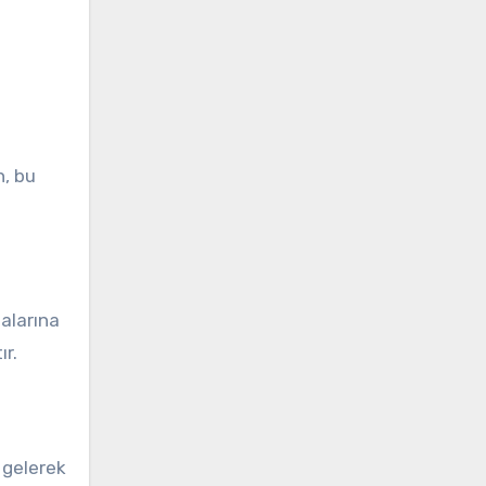
n, bu
malarına
ır.
a gelerek