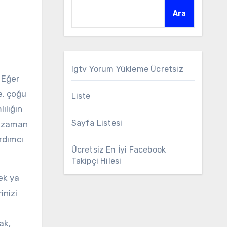
Ara
Igtv Yorum Yükleme Ücretsiz
. Eğer
e, çoğu
Liste
ılığın
Sayfa Listesi
e zaman
rdımcı
Ücretsiz En İyi Facebook
Takipçi Hilesi
ek ya
inizi
ak,