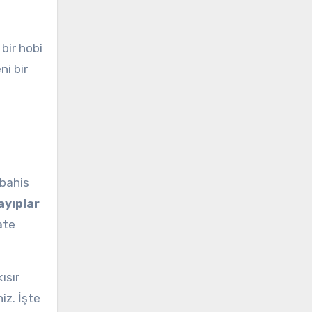
 bir hobi
eni bir
 bahis
ayıplar
ate
ısır
iz. İşte