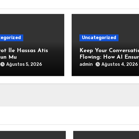
egorized
Uncategorized
ot İle Hassas Atis
Keep Your Conversati
un Mu
Flowing: How AI Ensur
Interaction Stays
admin
Ağustos 5, 2026
Ağustos 4, 2026
Responsive During
Dialogue