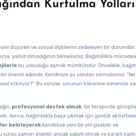
ığından Kurtulma Yolları
esini düşüren ve sosyal ilişkilerini zedeleyen bir durumdur
yaysa, yalnız olmadığınızı bilmelisiniz. Bağımlılıkla mücadel
jilerle
bu yolculuğu aşmak mümkündür. Öncelikle, bağıml
en önemli adımdır. Kendinize şu soruları sormalısınız: “N
ıl etkiliyor?” Bu sorular, sorunun kökenine inmenize ya
neğin,
profesyonel destek almak
, bir terapistle görüşm
ir. Ayrıca, bağımlılıkla başa çıkmak için günlük aktiviteler
ler belirleyerek
kendinize yeni bir yol çizebilir ve
 bu süreç zaman alabilir; ancak sabırlı olmak ve kararlı kalm