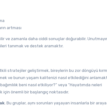
pma
ların artması
ebilir ve zamanla daha ciddi sonuçlar doğurabilir. Unutmayı
tileri tanımak ve destek aramaktır.
tkili stratejiler geliştirmek, bireylerin bu zor döngüyü kır
 etmek ve bunun yaşam kalitenizi nasıl etkilediğini anlamakt
 bağımlılık beni nasıl etkiliyor?” veya “Hayatımda neleri
için önemli bir başlangıç noktasıdır.
mak
. Bu gruplar, aynı sorunları yaşayan insanlarla bir aray