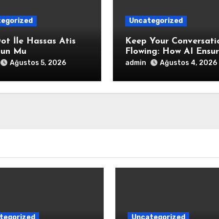
egorized
Uncategorized
ot İle Hassas Atis
Keep Your Conversati
un Mu
Flowing: How AI Ensur
Interaction Stays
admin
Ağustos 5, 2026
Ağustos 4, 2026
Responsive During
Dialogue
tegorized
Uncategorized