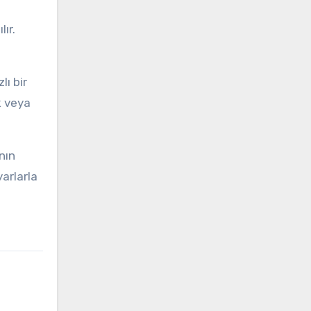
lır.
lı bir
k veya
nın
arlarla