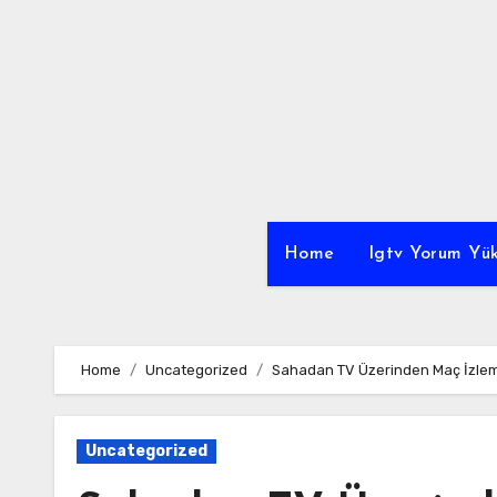
Skip
to
content
Home
Igtv Yorum Yük
Home
Uncategorized
Sahadan TV Üzerinden Maç İzleme 
Uncategorized