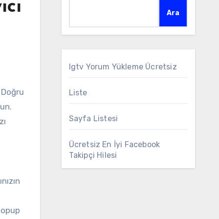
ıcı
Ara
Igtv Yorum Yükleme Ücretsiz
Liste
lun.
Sayfa Listesi
zı
Ücretsiz En İyi Facebook
Takipçi Hilesi
ınızın
 popup