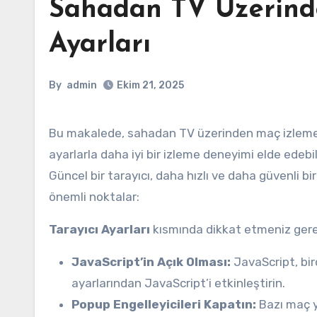
Sahadan TV Üzerinde
Ayarları
By
admin
Ekim 21, 2025
Bu makalede, sahadan TV üzerinden maç izlemek için gerekli tarayıcı ayarlarını ve ipuçlarını bulacaksınız. Doğru
ayarlarla daha iyi bir izleme deneyimi elde edebi
Güncel bir tarayıcı, daha hızlı ve daha güvenli bi
önemli noktalar:
Tarayıcı Ayarları
kısmında dikkat etmeniz gerek
JavaScript’in Açık Olması:
JavaScript, bir
ayarlarından JavaScript’i etkinleştirin.
Popup Engelleyicileri Kapatın:
Bazı maç y