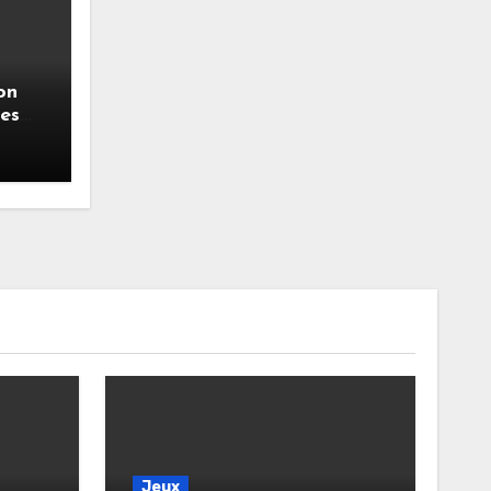
on
es
Jeux