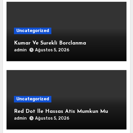
Uncategorized
Kumar Ve Surekli Borclanma
admin
Ağustos 5, 2026
Uncategorized
Red Dot İle Hassas Atis Mumkun Mu
admin
Ağustos 5, 2026