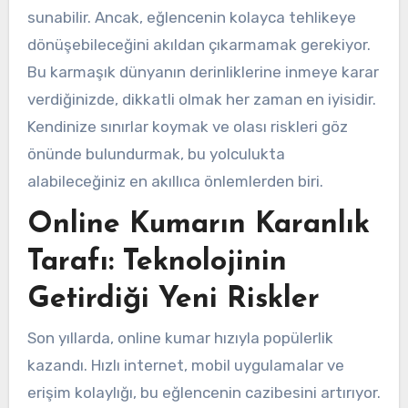
sunabilir. Ancak, eğlencenin kolayca tehlikeye
dönüşebileceğini akıldan çıkarmamak gerekiyor.
Bu karmaşık dünyanın derinliklerine inmeye karar
verdiğinizde, dikkatli olmak her zaman en iyisidir.
Kendinize sınırlar koymak ve olası riskleri göz
önünde bulundurmak, bu yolculukta
alabileceğiniz en akıllıca önlemlerden biri.
Online Kumarın Karanlık
Tarafı: Teknolojinin
Getirdiği Yeni Riskler
Son yıllarda, online kumar hızıyla popülerlik
kazandı. Hızlı internet, mobil uygulamalar ve
erişim kolaylığı, bu eğlencenin cazibesini artırıyor.