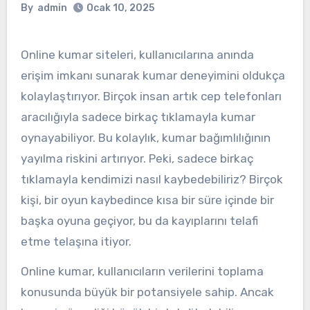
By
admin
Ocak 10, 2025
Online kumar siteleri, kullanıcılarına anında
erişim imkanı sunarak kumar deneyimini oldukça
kolaylaştırıyor. Birçok insan artık cep telefonları
aracılığıyla sadece birkaç tıklamayla kumar
oynayabiliyor. Bu kolaylık, kumar bağımlılığının
yayılma riskini artırıyor. Peki, sadece birkaç
tıklamayla kendimizi nasıl kaybedebiliriz? Birçok
kişi, bir oyun kaybedince kısa bir süre içinde bir
başka oyuna geçiyor, bu da kayıplarını telafi
etme telaşına itiyor.
Online kumar, kullanıcıların verilerini toplama
konusunda büyük bir potansiyele sahip. Ancak