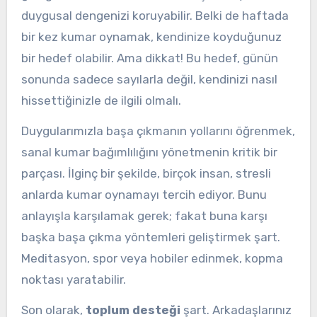
duygusal dengenizi koruyabilir. Belki de haftada
bir kez kumar oynamak, kendinize koyduğunuz
bir hedef olabilir. Ama dikkat! Bu hedef, günün
sonunda sadece sayılarla değil, kendinizi nasıl
hissettiğinizle de ilgili olmalı.
Duygularımızla başa çıkmanın yollarını öğrenmek,
sanal kumar bağımlılığını yönetmenin kritik bir
parçası. İlginç bir şekilde, birçok insan, stresli
anlarda kumar oynamayı tercih ediyor. Bunu
anlayışla karşılamak gerek; fakat buna karşı
başka başa çıkma yöntemleri geliştirmek şart.
Meditasyon, spor veya hobiler edinmek, kopma
noktası yaratabilir.
Son olarak,
toplum desteği
şart. Arkadaşlarınız