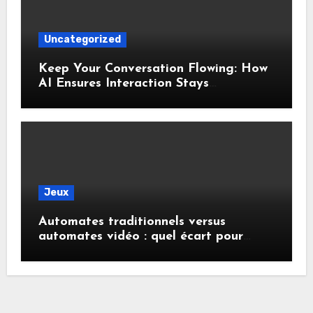
Uncategorized
Keep Your Conversation Flowing: How
AI Ensures Interaction Stays
Responsive During Dialogue
Jeux
Automates traditionnels versus
automates vidéo : quel écart pour
remporter des gains ?