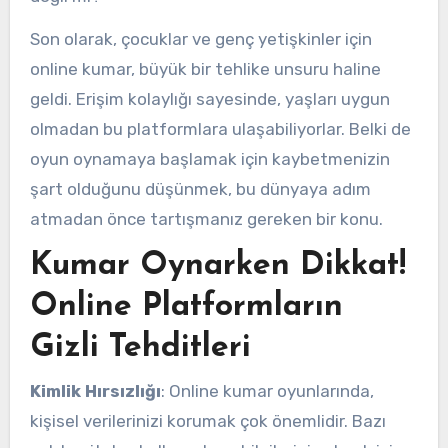
Son olarak, çocuklar ve genç yetişkinler için
online kumar, büyük bir tehlike unsuru haline
geldi. Erişim kolaylığı sayesinde, yaşları uygun
olmadan bu platformlara ulaşabiliyorlar. Belki de
oyun oynamaya başlamak için kaybetmenizin
şart olduğunu düşünmek, bu dünyaya adım
atmadan önce tartışmanız gereken bir konu.
Kumar Oynarken Dikkat!
Online Platformların
Gizli Tehditleri
Kimlik Hırsızlığı
: Online kumar oyunlarında,
kişisel verilerinizi korumak çok önemlidir. Bazı