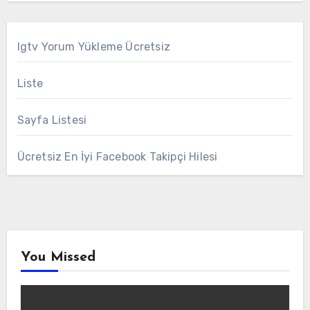
Igtv Yorum Yükleme Ücretsiz
Liste
Sayfa Listesi
Ücretsiz En İyi Facebook Takipçi Hilesi
You Missed