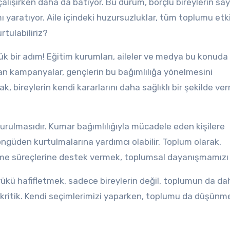
çalışırken daha da batıyor. Bu durum, borçlu bireylerin say
ı yaratıyor. Aile içindeki huzursuzluklar, tüm toplumu etk
urtulabiliriz?
ük bir adım! Eğitim kurumları, aileler ve medya bu konuda
ayan kampanyalar, gençlerin bu bağımlılığa yönelmesini
mak, bireylerin kendi kararlarını daha sağlıklı bir şekilde v
urulmasıdır. Kumar bağımlılığıyla mücadele eden kişilere
ngüden kurtulmalarına yardımcı olabilir. Toplum olarak,
leşme süreçlerine destek vermek, toplumsal dayanışmamızı a
yükü hafifletmek, sadece bireylerin değil, toplumun da da
n kritik. Kendi seçimlerimizi yaparken, toplumu da düşünm