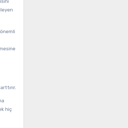
ısını
ileyen
 önemli
ermesine
rttırır.
ha
ek hiç