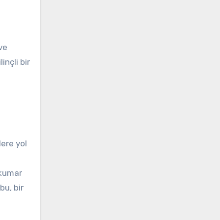
ve
inçli bir
lere yol
u kumar
bu, bir