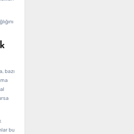
lığını
ık
a, bazı
kıma
al
ursa
k
nlar bu