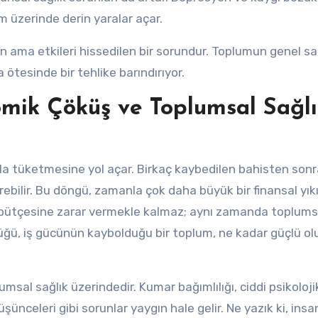
m üzerinde derin yaralar açar.
ama etkileri hissedilen bir sorundur. Toplumun genel sağ
 ötesinde bir tehlike barındırıyor.
omik Çöküş ve Toplumsal Sağl
ızla tüketmesine yol açar. Birkaç kaybedilen bahisten sonr
bilir. Bu döngü, zamanla çok daha büyük bir finansal yı
ndi bütçesine zarar vermekle kalmaz; aynı zamanda toplums
tüğü, iş gücünün kaybolduğu bir toplum, ne kadar güçlü ol
lumsal sağlık üzerindedir. Kumar bağımlılığı, ciddi psikoloji
şünceleri gibi sorunlar yaygın hale gelir. Ne yazık ki, insa