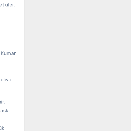
tkiler.
. Kumar
iliyor.
ir.
baskı
n
ük