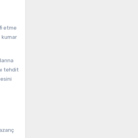
fi etme
i, kumar
larına
nı tehdit
esini
 kazanç