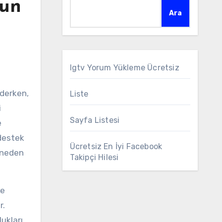
mun
Ara
Igtv Yorum Yükleme Ücretsiz
Liste
i
Sayfa Listesi
e
 destek
Ücretsiz En İyi Facebook
 neden
Takipçi Hilesi
şe
r.
lukları