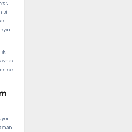
yor.
n bir
ar
reyin
lık
 kaynak
çlenme
um
uyor.
 zaman