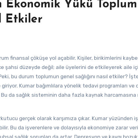
ın Ekonomik Yükü Toplu
 Etkiler
e şahsi düzeyde değil; aile üyelerini de etkileyerek aile iç
eki, bu durum toplumun genel sağlığını nasıl etkiler? İşt
giriyor. Kumar bağımlılara yönelik tedavi programları ve
r. Bu da sağlık sisteminin daha fazla kaynak harcamasına
korkutucu gerçek olarak karşımıza çıkar. Kumar yüzünden i
ilir. Bu da işverenlere ve dolayısıyla ekonomiye zarar veri
 ruhsal sağlık sorunları da artar. Depresyon ve kaygı bozuk