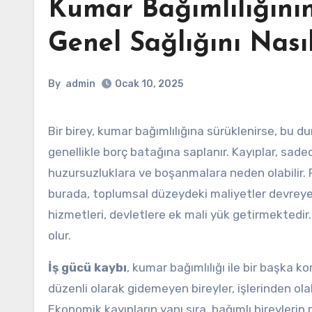
Kumar Bağımlılığın
Genel Sağlığını Nasıl
By
admin
Ocak 10, 2025
Bir birey, kumar bağımlılığına sürüklenirse, bu durum finansal çöküşe yol açabilir. Kişiler, birikimlerini kaybederken,
genellikle borç batağına saplanır. Kayıplar, sadec
huzursuzluklara ve boşanmalara neden olabilir. P
burada, toplumsal düzeydeki maliyetler devreye 
hizmetleri, devletlere ek mali yük getirmektedi
olur.
İş gücü kaybı
, kumar bağımlılığı ile bir başka 
düzenli olarak gidemeyen bireyler, işlerinden olab
Ekonomik kayıpların yanı sıra, bağımlı bireylerin