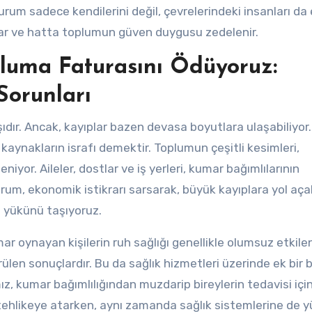
um sadece kendilerini değil, çevrelerindeki insanları da e
 kopar ve hatta toplumun güven duygusu zedelenir.
luma Faturasını Ödüyoruz:
Sorunları
şıdır. Ancak, kayıplar bazen devasa boyutlara ulaşabiliyor
kaynakların israfı demektir. Toplumun çeşitli kesimleri,
niyor. Aileler, dostlar ve iş yerleri, kumar bağımlılarının
rum, ekonomik istikrarı sarsarak, büyük kayıplara yol açab
n yükünü taşıyoruz.
mar oynayan kişilerin ruh sağlığı genellikle olumsuz etkilen
ülen sonuçlardır. Bu da sağlık hizmetleri üzerinde ek bir 
mız, kumar bağımlılığından muzdarip bireylerin tedavisi içi
tehlikeye atarken, aynı zamanda sağlık sistemlerine de y