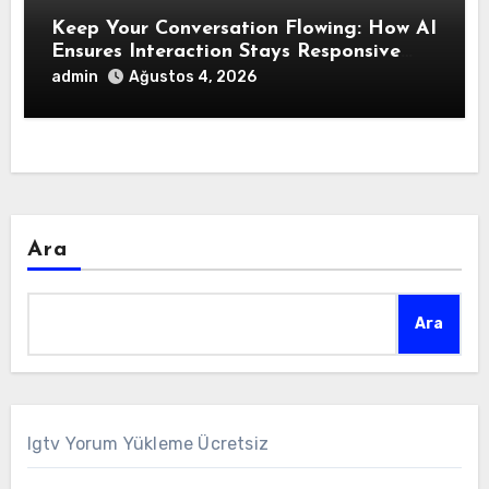
Keep Your Conversation Flowing: How AI
Ensures Interaction Stays Responsive
During Dialogue
admin
Ağustos 4, 2026
Ara
Ara
Igtv Yorum Yükleme Ücretsiz