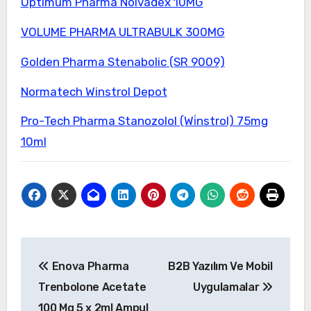
Optimum Pharma Nolvadex 10MG
VOLUME PHARMA ULTRABULK 300MG
Golden Pharma Stenabolic (SR 9009)
Normatech Winstrol Depot
Pro-Tech Pharma Stanozolol (Wi̇nstrol) 75mg
10ml
Yazı
Enova Pharma
B2B Yazılım Ve Mobil
gezinmesi
Trenbolone Acetate
Uygulamalar
100 Mg 5 x 2ml Ampul