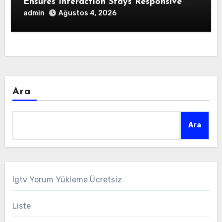
Ensures Interaction Stays Responsive
During Dialogue
admin
Ağustos 4, 2026
Ara
Ara
Igtv Yorum Yükleme Ücretsiz
Liste