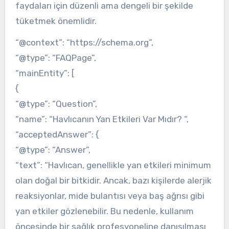
faydaları için düzenli ama dengeli bir şekilde
tüketmek önemlidir.
“@context”: “https://schema.org”,
“@type”: “FAQPage”,
“mainEntity”: [
{
“@type”: “Question”,
“name”: “Havlıcanın Yan Etkileri Var Mıdır? “,
“acceptedAnswer”: {
“@type”: “Answer”,
“text”: “Havlıcan, genellikle yan etkileri minimum
olan doğal bir bitkidir. Ancak, bazı kişilerde alerjik
reaksiyonlar, mide bulantısı veya baş ağrısı gibi
yan etkiler gözlenebilir. Bu nedenle, kullanım
öncesinde bir sağlık profesyoneline danışılması