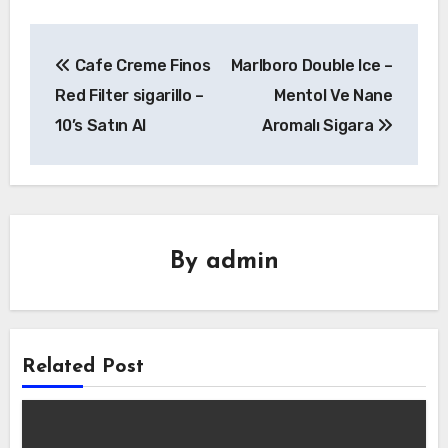
Yazı
Cafe Creme Finos
Marlboro Double Ice –
gezinmesi
Red Filter sigarillo –
Mentol Ve Nane
10’s Satın Al
Aromalı Sigara
By
admin
Related Post