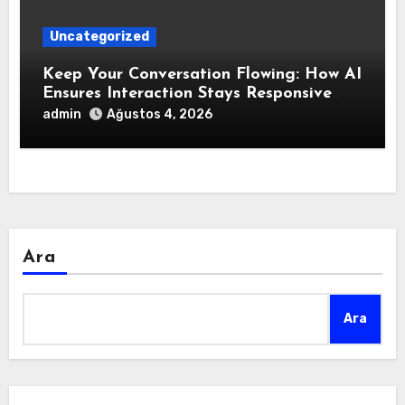
Uncategorized
Keep Your Conversation Flowing: How AI
Ensures Interaction Stays Responsive
During Dialogue
admin
Ağustos 4, 2026
Ara
Ara