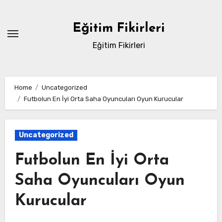
Skip
to
Eğitim Fikirleri
content
Eğitim Fikirleri
Home
Uncategorized
Futbolun En İyi Orta Saha Oyuncuları Oyun Kurucular
Uncategorized
Futbolun En İyi Orta
Saha Oyuncuları Oyun
Kurucular