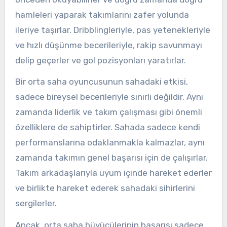
hamleleri yaparak takımlarını zafer yolunda
ileriye taşırlar. Dribblingleriyle, pas yetenekleriyle
ve hızlı düşünme becerileriyle, rakip savunmayı
delip geçerler ve gol pozisyonları yaratırlar.
Bir orta saha oyuncusunun sahadaki etkisi,
sadece bireysel becerileriyle sınırlı değildir. Aynı
zamanda liderlik ve takım çalışması gibi önemli
özelliklere de sahiptirler. Sahada sadece kendi
performanslarına odaklanmakla kalmazlar, aynı
zamanda takımın genel başarısı için de çalışırlar.
Takım arkadaşlarıyla uyum içinde hareket ederler
ve birlikte hareket ederek sahadaki sihirlerini
sergilerler.
Ancak, orta saha büyücülerinin başarısı sadece