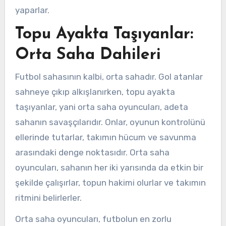
yaparlar.
Topu Ayakta Taşıyanlar:
Orta Saha Dahileri
Futbol sahasının kalbi, orta sahadır. Gol atanlar
sahneye çıkıp alkışlanırken, topu ayakta
taşıyanlar, yani orta saha oyuncuları, adeta
sahanın savaşçılarıdır. Onlar, oyunun kontrolünü
ellerinde tutarlar, takımın hücum ve savunma
arasındaki denge noktasıdır. Orta saha
oyuncuları, sahanın her iki yarısında da etkin bir
şekilde çalışırlar, topun hakimi olurlar ve takımın
ritmini belirlerler.
Orta saha oyuncuları, futbolun en zorlu