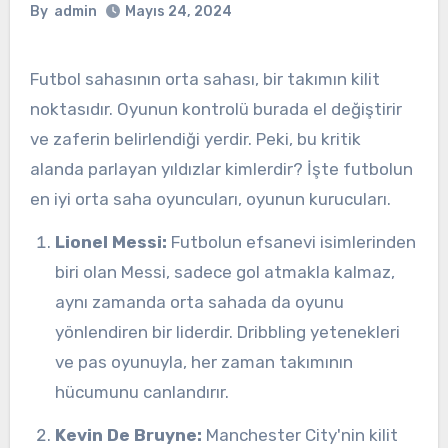
By
admin
Mayıs 24, 2024
Futbol sahasının orta sahası, bir takımın kilit
noktasıdır. Oyunun kontrolü burada el değiştirir
ve zaferin belirlendiği yerdir. Peki, bu kritik
alanda parlayan yıldızlar kimlerdir? İşte futbolun
en iyi orta saha oyuncuları, oyunun kurucuları.
Lionel Messi:
Futbolun efsanevi isimlerinden
biri olan Messi, sadece gol atmakla kalmaz,
aynı zamanda orta sahada da oyunu
yönlendiren bir liderdir. Dribbling yetenekleri
ve pas oyunuyla, her zaman takımının
hücumunu canlandırır.
Kevin De Bruyne:
Manchester City'nin kilit