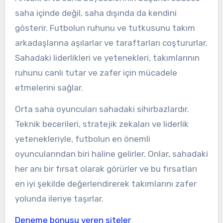
saha içinde değil, saha dışında da kendini
gösterir. Futbolun ruhunu ve tutkusunu takım
arkadaşlarına aşılarlar ve taraftarları coştururlar.
Sahadaki liderlikleri ve yetenekleri, takımlarının
ruhunu canlı tutar ve zafer için mücadele
etmelerini sağlar.
Orta saha oyuncuları sahadaki sihirbazlardır.
Teknik becerileri, stratejik zekaları ve liderlik
yetenekleriyle, futbolun en önemli
oyuncularından biri haline gelirler. Onlar, sahadaki
her anı bir fırsat olarak görürler ve bu fırsatları
en iyi şekilde değerlendirerek takımlarını zafer
yolunda ileriye taşırlar.
Deneme bonusu veren siteler