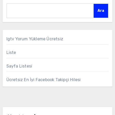
Ara
Igtv Yorum Yükleme Ücretsiz
Liste
Sayfa Listesi
Ücretsiz En İyi Facebook Takipçi Hilesi