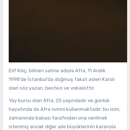
Elif Kılıç, bilinen sahne adıyla Afra, 11 Aralık
1998’de İstanbul’da doğmuş fakat aslen Karslı
olan söz yazarı, besteci ve vokalisttir.
Yay burcu olan Afra, 25 yaşındadır ve günlük
hayatında da Afra ismini kullanmaktadır; bu isim,
zamanında babası tarafından ona verilmek
istenmiş ancak diğer aile büyüklerinin kararıyla