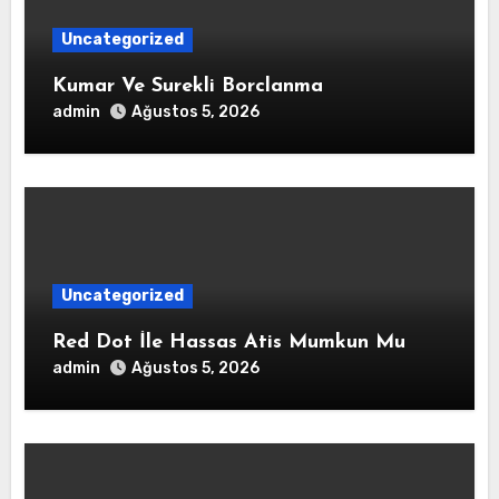
Uncategorized
Kumar Ve Surekli Borclanma
admin
Ağustos 5, 2026
Uncategorized
Red Dot İle Hassas Atis Mumkun Mu
admin
Ağustos 5, 2026