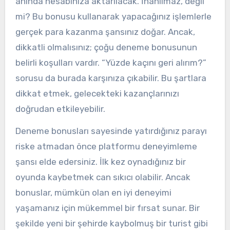
anında hesabınıza aktarılacak. İnanılmaz, değil
mi? Bu bonusu kullanarak yapacağınız işlemlerle
gerçek para kazanma şansınız doğar. Ancak,
dikkatli olmalısınız; çoğu deneme bonusunun
belirli koşulları vardır. “Yüzde kaçını geri alırım?”
sorusu da burada karşınıza çıkabilir. Bu şartlara
dikkat etmek, gelecekteki kazançlarınızı
doğrudan etkileyebilir.
Deneme bonusları sayesinde yatırdığınız parayı
riske atmadan önce platformu deneyimleme
şansı elde edersiniz. İlk kez oynadığınız bir
oyunda kaybetmek can sıkıcı olabilir. Ancak
bonuslar, mümkün olan en iyi deneyimi
yaşamanız için mükemmel bir fırsat sunar. Bir
şekilde yeni bir şehirde kaybolmuş bir turist gibi