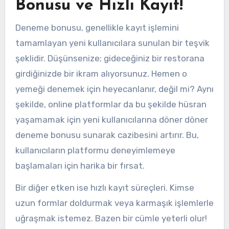
Bonusu ve Hızlı Kayıt!
Deneme bonusu, genellikle kayıt işlemini
tamamlayan yeni kullanıcılara sunulan bir teşvik
şeklidir. Düşünsenize; gideceğiniz bir restorana
girdiğinizde bir ikram alıyorsunuz. Hemen o
yemeği denemek için heyecanlanır, değil mi? Aynı
şekilde, online platformlar da bu şekilde hüsran
yaşamamak için yeni kullanıcılarına döner döner
deneme bonusu sunarak cazibesini artırır. Bu,
kullanıcıların platformu deneyimlemeye
başlamaları için harika bir fırsat.
Bir diğer etken ise hızlı kayıt süreçleri. Kimse
uzun formlar doldurmak veya karmaşık işlemlerle
uğraşmak istemez. Bazen bir cümle yeterli olur!