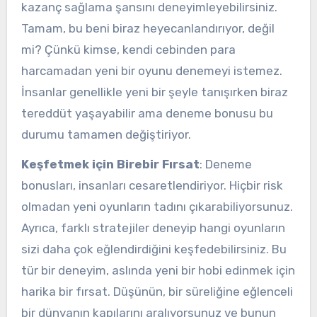
kazanç sağlama şansını deneyimleyebilirsiniz.
Tamam, bu beni biraz heyecanlandırıyor, değil
mi? Çünkü kimse, kendi cebinden para
harcamadan yeni bir oyunu denemeyi istemez.
İnsanlar genellikle yeni bir şeyle tanışırken biraz
tereddüt yaşayabilir ama deneme bonusu bu
durumu tamamen değiştiriyor.
Keşfetmek için Birebir Fırsat
: Deneme
bonusları, insanları cesaretlendiriyor. Hiçbir risk
olmadan yeni oyunların tadını çıkarabiliyorsunuz.
Ayrıca, farklı stratejiler deneyip hangi oyunların
sizi daha çok eğlendirdiğini keşfedebilirsiniz. Bu
tür bir deneyim, aslında yeni bir hobi edinmek için
harika bir fırsat. Düşünün, bir süreliğine eğlenceli
bir dünyanın kapılarını aralıyorsunuz ve bunun