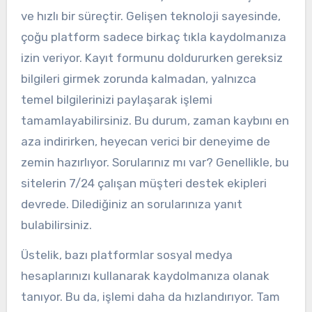
ve hızlı bir süreçtir. Gelişen teknoloji sayesinde,
çoğu platform sadece birkaç tıkla kaydolmanıza
izin veriyor. Kayıt formunu doldururken gereksiz
bilgileri girmek zorunda kalmadan, yalnızca
temel bilgilerinizi paylaşarak işlemi
tamamlayabilirsiniz. Bu durum, zaman kaybını en
aza indirirken, heyecan verici bir deneyime de
zemin hazırlıyor. Sorularınız mı var? Genellikle, bu
sitelerin 7/24 çalışan müşteri destek ekipleri
devrede. Dilediğiniz an sorularınıza yanıt
bulabilirsiniz.
Üstelik, bazı platformlar sosyal medya
hesaplarınızı kullanarak kaydolmanıza olanak
tanıyor. Bu da, işlemi daha da hızlandırıyor. Tam