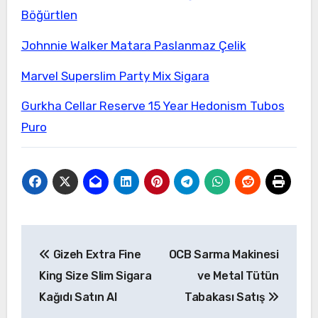
Böğürtlen
Johnnie Walker Matara Paslanmaz Çelik
Marvel Superslim Party Mix Sigara
Gurkha Cellar Reserve 15 Year Hedonism Tubos
Puro
Yazı
Gizeh Extra Fine
OCB Sarma Makinesi
gezinmesi
King Size Slim Sigara
ve Metal Tütün
Kağıdı Satın Al
Tabakası Satış