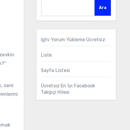
Ara
Igtv Yorum Yükleme Ücretsiz
 zevkin
Liste
m?”
Sayfa Listesi
, seni
Ücretsiz En İyi Facebook
Takipçi Hilesi
imlerini
mamak