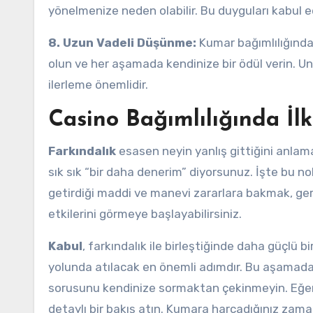
yönelmenize neden olabilir. Bu duyguları kabul edi
8. Uzun Vadeli Düşünme:
Kumar bağımlılığından
olun ve her aşamada kendinize bir ödül verin. Un
ilerleme önemlidir.
Casino Bağımlılığında İl
Farkındalık
esasen neyin yanlış gittiğini anlam
sık sık “bir daha denerim” diyorsunuz. İşte bu
getirdiği maddi ve manevi zararlara bakmak, gerç
etkilerini görmeye başlayabilirsiniz.
Kabul
, farkındalık ile birleştiğinde daha güçlü 
yolunda atılacak en önemli adımdır. Bu aşamada 
sorusunu kendinize sormaktan çekinmeyin. Eğer 
detaylı bir bakış atın. Kumara harcadığınız zama