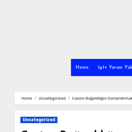
Skip
to
content
Home
Igtv Yorum Yük
Home
Uncategorized
Casino Bağımlılığını Sonlandırmak
Uncategorized