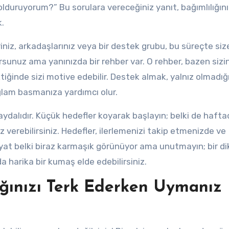
uruyorum?” Bu sorulara vereceğiniz yanıt, bağımlılığını
.
riniz, arkadaşlarınız veya bir destek grubu, bu süreçte siz
orsunuz ama yanınızda bir rehber var. O rehber, bazen sizi
tiğinde sizi motive edebilir. Destek almak, yalnız olmadığı
ağlam basmanıza yardımcı olur.
ydalıdır. Küçük hedefler koyarak başlayın; belki de haft
erebilirsiniz. Hedefler, ilerlemenizi takip etmenizde ve
ayat belki biraz karmaşık görünüyor ama unutmayın; bir di
a harika bir kumaş elde edebilirsiniz.
ğınızı Terk Ederken Uymanız