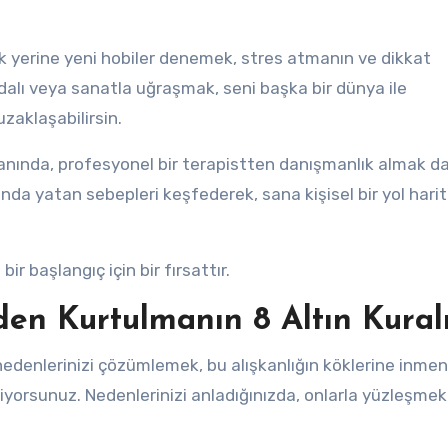
 yerine yeni hobiler denemek, stres atmanın ve dikkat
 dalı veya sanatla uğraşmak, seni başka bir dünya ile
uzaklaşabilirsin.
anında, profesyonel bir terapistten danışmanlık almak d
altında yatan sebepleri keşfederek, sana kişisel bir yol hari
r başlangıç için bir fırsattır.
en Kurtulmanın 8 Altın Kural
nlerinizi çözümlemek, bu alışkanlığın köklerine inmen
stiyorsunuz. Nedenlerinizi anladığınızda, onlarla yüzleşme