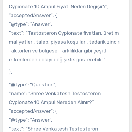
Cypionate 10 Ampul Fiyatı Neden Değişir?”,
“acceptedAnswer”: {
“@type”: “Answer”,
“text”: “Testosteron Cypionate fiyatları, üretim
maliyetleri, talep, piyasa koşulları, tedarik zinciri
faktörleri ve bölgesel farklılıklar gibi çeşitli
etkenlerden dolayı değişiklik gösterebilir.”
},
“@type”: “Question”,
“name”: “Shree Venkatesh Testosteron
Cypionate 10 Ampul Nereden Alınır?”,
“acceptedAnswer”: {
“@type”: “Answer”,
“text”: “Shree Venkatesh Testosteron