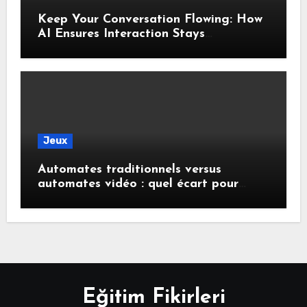
Keep Your Conversation Flowing: How
AI Ensures Interaction Stays
Responsive During Dialogue
Jeux
Automates traditionnels versus
automates vidéo : quel écart pour
remporter des gains ?
Eğitim Fikirleri