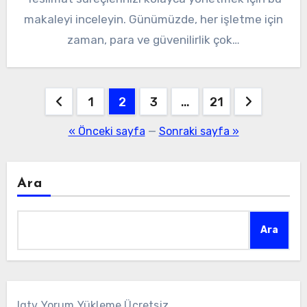
makaleyi inceleyin. Günümüzde, her işletme için
zaman, para ve güvenilirlik çok…
Yazı
1
2
3
…
21
sayfalaması
« Önceki sayfa
—
Sonraki sayfa »
Ara
Ara
Igtv Yorum Yükleme Ücretsiz