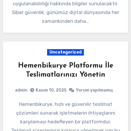
uygulanabilirliği hakkında bilgiler sunulacaktır.
Siber güvenlik, günümüz dijital dünyasında her
zamankinden daha…
Uncategorized
Hemenbikurye Platformu İle
Teslimatlarınızı Yönetin
admin
Kasım 10, 2025
Yorum yapılmamış
Hemenbikurye, hızlı ve güvenilir teslimat
çözümleri sunarak işletmelerin ihtiyaçlarını
karşılamayı hedefleyen bir platformdur.
Teslimat süreçlerinizi kolayca yönetmek için bu