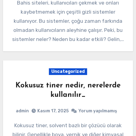
Bahis siteleri, kullanıcıları çekmek ve onları
kaybetmemek için çeşitli gizli sistemler
kullanıyor. Bu sistemler, çoğu zaman farkında
olmadan kullanıcıların aleyhine çalışır. Peki, bu
sistemler neler? Neden bu kadar etkili? Gelin,…
Uncategorized
Kokusuz tiner nedir, nerelerde
kullanılır_
admin
Kasım 17, 2025
Yorum yapılmamış
Kokusuz tiner, solvent bazlı bir çözücü olarak
bilinir. Genellikle boya, vernik ve diğer kimyasal