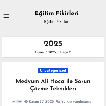
Skip
to
Eğitim Fikirleri
content
Eğitim Fikirleri
2025
Home
2025
Page 2
Uncategorized
Medyum Ali Hoca ile Sorun
Çözme Teknikleri
admin
Kasım 27, 2025
Yorum yapılmamış